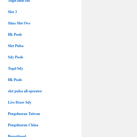
Togel Hari Ini
Slot 3
Situs Slot Ovo
Hk Pools
Slot Pulsa
Sdy Pools
Togel Sdy
Hk Pools
slot pulsa all operator
Live Draw Sdy
Pengeluaran Taiwan
Pengeluaran China
Bupatitogel