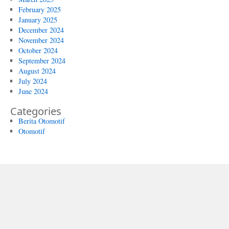
February 2025
January 2025
December 2024
November 2024
October 2024
September 2024
August 2024
July 2024
June 2024
Categories
Berita Otomotif
Otomotif