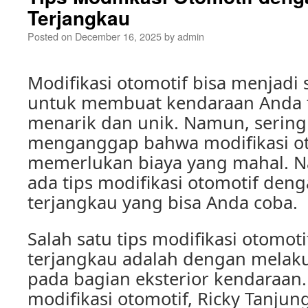
Terjangkau
Posted on
December 16, 2025
by
admin
Modifikasi otomotif bisa menjadi 
untuk membuat kendaraan Anda te
menarik dan unik. Namun, sering
menganggap bahwa modifikasi o
memerlukan biaya yang mahal. 
ada tips modifikasi otomotif deng
terjangkau yang bisa Anda coba.
Salah satu tips modifikasi otomot
terjangkau adalah dengan melak
pada bagian eksterior kendaraan
modifikasi otomotif, Ricky Tanjung