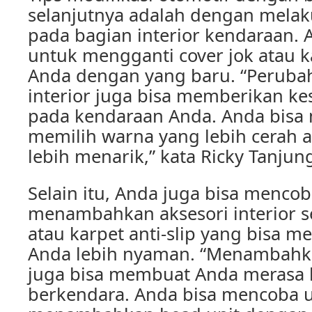
selanjutnya adalah dengan mela
pada bagian interior kendaraan.
untuk mengganti cover jok atau 
Anda dengan yang baru. “Peruba
interior juga bisa memberikan k
pada kendaraan Anda. Anda bisa
memilih warna yang lebih cerah a
lebih menarik,” kata Ricky Tanjun
Selain itu, Anda juga bisa menco
menambahkan aksesori interior se
atau karpet anti-slip yang bisa 
Anda lebih nyaman. “Menambahkan
juga bisa membuat Anda merasa 
berkendara. Anda bisa mencoba 