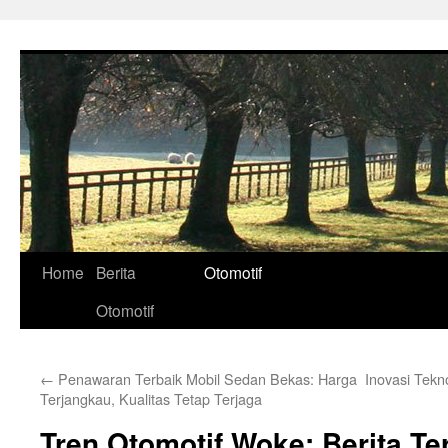
Skip
to
content
Home
Berita
Otomotif
Otomotif
←
Penawaran Terbaik Mobil Sedan Bekas: Harga
Inovasi Tekn
Terjangkau, Kualitas Tetap Terjaga
Tren Otomotif Woke: Berita Te