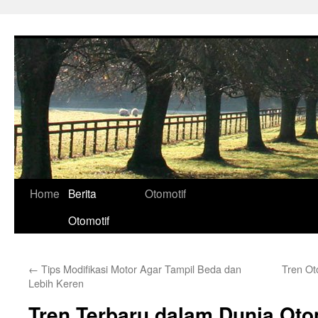
Skip
to
content
Home
Berita
Otomotif
Otomotif
←
Tips Modifikasi Motor Agar Tampil Beda dan
Tren Ot
Lebih Keren
Tren Terbaru dalam Dunia Otom