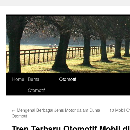
Skip
to
content
Home
Berita
Otomotif
Otomotif
←
Mengenal Berbagai Jenis Motor dalam Dunia
10 Mobil O
Otomotif
Tren Terbaru Otomotif Mobil d