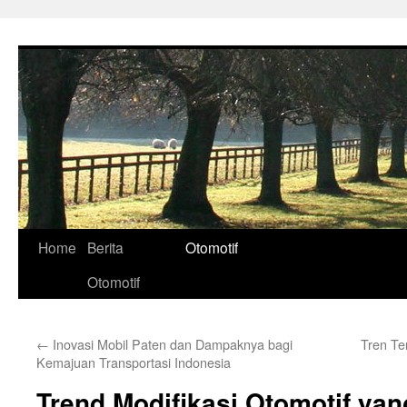
Skip
to
content
Home
Berita
Otomotif
Otomotif
←
Inovasi Mobil Paten dan Dampaknya bagi
Tren Ter
Kemajuan Transportasi Indonesia
Trend Modifikasi Otomotif yan