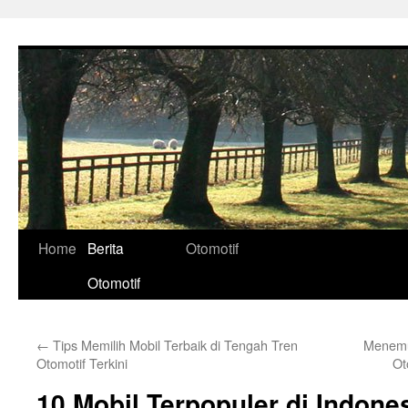
Skip
to
content
Home
Berita
Otomotif
Otomotif
←
Tips Memilih Mobil Terbaik di Tengah Tren
Menemu
Otomotif Terkini
Ot
10 Mobil Terpopuler di Indones