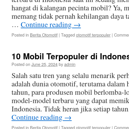
hangat di kalangan pecinta mobil? Ya, m
memang tidak pernah kehilangan daya ta
…
Continue reading
→
Posted in
Berita Otomotif
|
Tagged
otomotif terpopuler
|
Commen
10 Mobil Terpopuler di Indones
Posted on
June 25, 2024
by
admin
Salah satu tren yang selalu menarik per
adalah dunia otomotif, terutama dalam h
tahun, para produsen mobil berlomba-l
model-model terbaru yang dapat memik
Indonesia. Tidak heran jika setiap tahu
Continue reading
→
Posted in
Berita Otomotif
|
Tagged
otomotif terpopuler
|
Commen