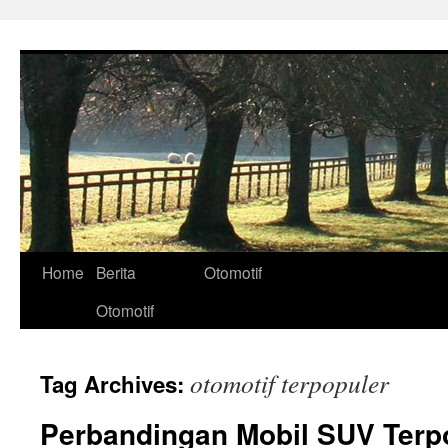
Skip
to
content
Home
Berita
Otomotif
Otomotif
otomotif terpopuler
Tag Archives:
Perbandingan Mobil SUV Terpo