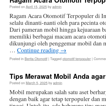
Posted on
April 15, 2025
by
admin
Ragam Acara Otomotif Terpopuler di 
selalu dinanti-nanti oleh para pecinta ot
Dari pameran mobil hingga kejuaraan ba
memiliki berbagai macam acara otomoti
dikunjungi oleh penggemar mobil dan mo
…
Continue reading
→
Posted in
Berita Otomotif
|
Tagged
otomotif terpopuler
|
Commen
Tips Merawat Mobil Anda agar
Posted on
March 5, 2025
by
admin
Mobil merupakan salah satu aset berhar
dengan baik agar tetap terpopuler dan me
tinggi. Untuk itu, ada beberapa tips me