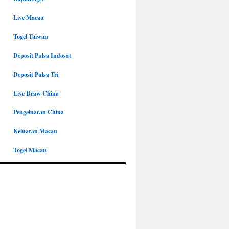
Live Macau
Togel Taiwan
Deposit Pulsa Indosat
Deposit Pulsa Tri
Live Draw China
Pengeluaran China
Keluaran Macau
Togel Macau