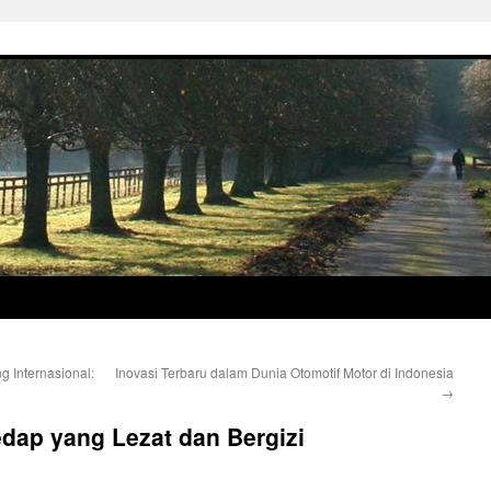
g Internasional:
Inovasi Terbaru dalam Dunia Otomotif Motor di Indonesia
→
dap yang Lezat dan Bergizi