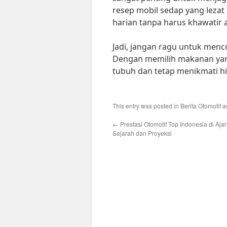
resep mobil sedap yang lezat
harian tanpa harus khawatir 
Jadi, jangan ragu untuk menc
Dengan memilih makanan yang
tubuh dan tetap menikmati h
This entry was posted in
Berita Otomotif
a
←
Prestasi Otomotif Top Indonesia di Ajan
Sejarah dan Proyeksi