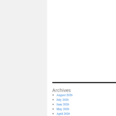
Archives
August 2026
July 2026
June 2026
May 2026
April 2026