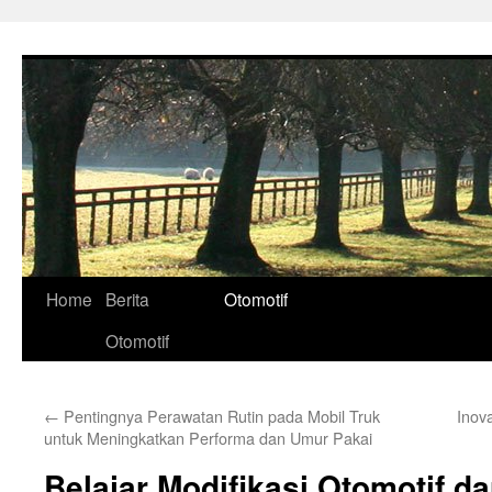
Skip
to
content
Home
Berita
Otomotif
Otomotif
←
Pentingnya Perawatan Rutin pada Mobil Truk
Inov
untuk Meningkatkan Performa dan Umur Pakai
Belajar Modifikasi Otomotif dar