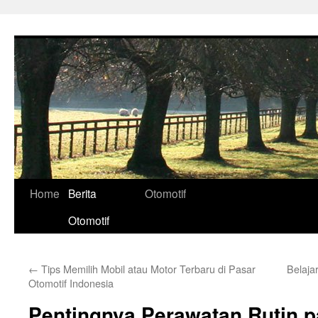
Skip
to
content
Home
Berita
Otomotif
Otomotif
←
Tips Memilih Mobil atau Motor Terbaru di Pasar
Belajar
Otomotif Indonesia
Pentingnya Perawatan Rutin p