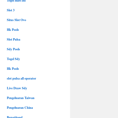
Togel Hari Ini
Slot 3
Situs Slot Ovo
Hk Pools
Slot Pulsa
Sdy Pools
Togel Sdy
Hk Pools
slot pulsa all operator
Live Draw Sdy
Pengeluaran Taiwan
Pengeluaran China
Bupatitogel