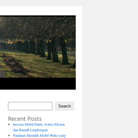
Search
Recent Posts
Inovasi Mobil Paten: Solusi Efisien
dan Ramah Lingkungan
Panduan Memilih Mobil Woke yang