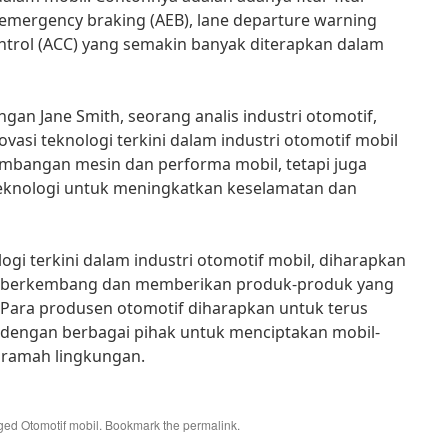
emergency braking (AEB), lane departure warning
ontrol (ACC) yang semakin banyak diterapkan dalam
n Jane Smith, seorang analis industri otomotif,
vasi teknologi terkini dalam industri otomotif mobil
bangan mesin dan performa mobil, tetapi juga
knologi untuk meningkatkan keselamatan dan
ogi terkini dalam industri otomotif mobil, diharapkan
rus berkembang dan memberikan produk-produk yang
 Para produsen otomotif diharapkan untuk terus
i dengan berbagai pihak untuk menciptakan mobil-
 ramah lingkungan.
gged
Otomotif mobil
. Bookmark the
permalink
.