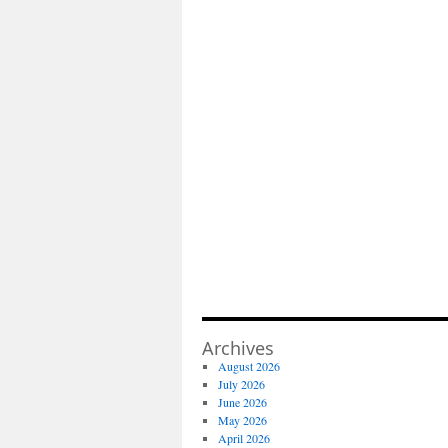
Archives
August 2026
July 2026
June 2026
May 2026
April 2026