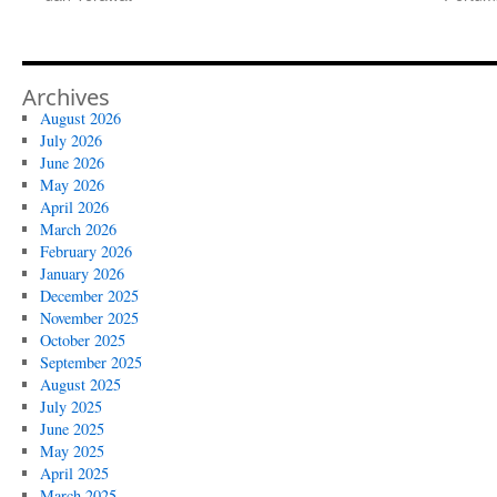
Archives
August 2026
July 2026
June 2026
May 2026
April 2026
March 2026
February 2026
January 2026
December 2025
November 2025
October 2025
September 2025
August 2025
July 2025
June 2025
May 2025
April 2025
March 2025