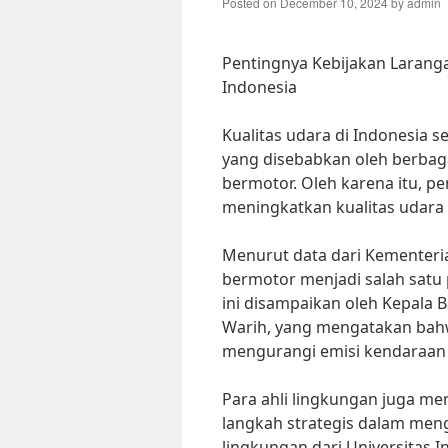
Posted on
December 10, 2024
by
admin
Pentingnya Kebijakan Larang
Indonesia
Kualitas udara di Indonesia 
yang disebabkan oleh berbaga
bermotor. Oleh karena itu, p
meningkatkan kualitas udara d
Menurut data dari Kementeri
bermotor menjadi salah satu 
ini disampaikan oleh Kepala 
Warih, yang mengatakan bahw
mengurangi emisi kendaraan 
Para ahli lingkungan juga me
langkah strategis dalam meng
lingkungan dari Universitas