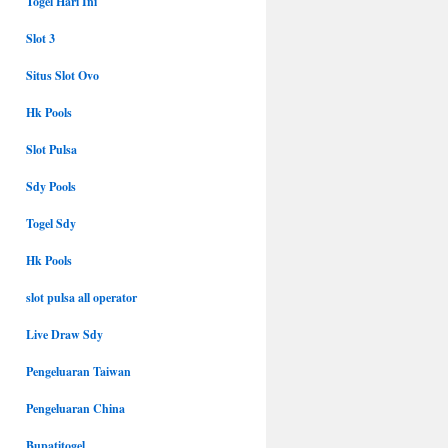
Togel Hari Ini
Slot 3
Situs Slot Ovo
Hk Pools
Slot Pulsa
Sdy Pools
Togel Sdy
Hk Pools
slot pulsa all operator
Live Draw Sdy
Pengeluaran Taiwan
Pengeluaran China
Bupatitogel