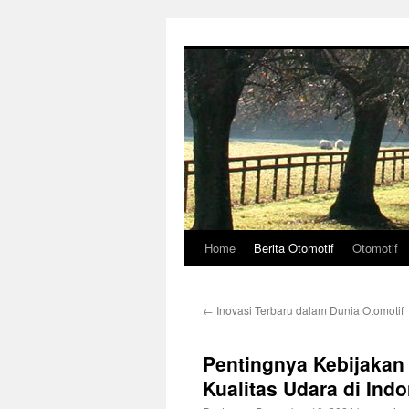
Skip
to
content
Home
Berita Otomotif
Otomotif
←
Inovasi Terbaru dalam Dunia Otomotif
Pentingnya Kebijakan
Kualitas Udara di Ind