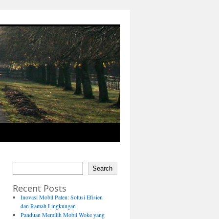
Search
Recent Posts
Inovasi Mobil Paten: Solusi Efisien
dan Ramah Lingkungan
Panduan Memilih Mobil Woke yang