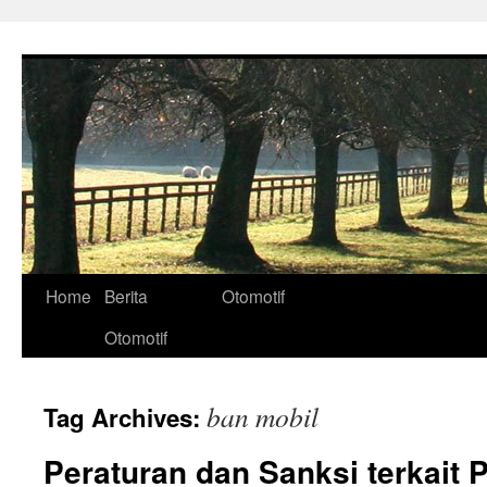
Skip
to
content
Home
Berita
Otomotif
Otomotif
ban mobil
Tag Archives:
Peraturan dan Sanksi terkait