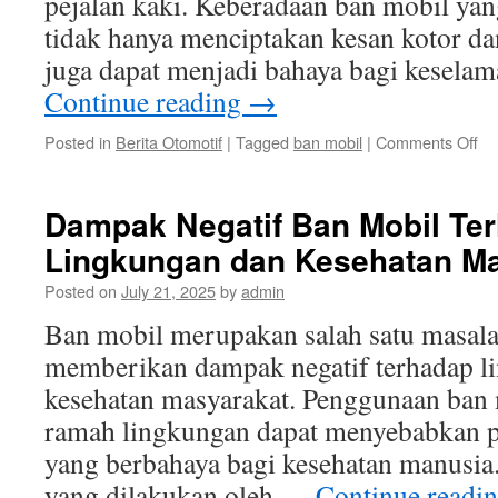
pejalan kaki. Keberadaan ban mobil yang
tidak hanya menciptakan kesan kotor da
juga dapat menjadi bahaya bagi kesel
Continue reading
→
on
Posted in
Berita Otomotif
|
Tagged
ban mobil
|
Comments Off
So
At
Ba
Dampak Negatif Ban Mobil Te
Mo
Lingkungan dan Kesehatan M
Be
di
Posted on
July 21, 2025
by
admin
Ja
In
Ban mobil merupakan salah satu masala
memberikan dampak negatif terhadap l
kesehatan masyarakat. Penggunaan ban 
ramah lingkungan dapat menyebabkan po
yang berbahaya bagi kesehatan manusia.
yang dilakukan oleh …
Continue readi