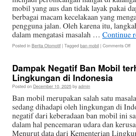
mobil yang aus dan tidak layak pakai 
berbagai macam kecelakaan yang meng
pengguna jalan. Oleh karena itu, langk
dalam mengatasi masalah …
Continue 
on
Posted in
Berita Otomotif
|
Tagged
ban mobil
|
Comments Off
La
la
Pe
Dampak Negatif Ban Mobil te
da
Lingkungan di Indonesia
Me
Ma
Posted on
December 10, 2025
by
admin
Ba
Mo
Ban mobil merupakan salah satu masalah
di
sedang dihadapi oleh lingkungan di In
In
negatif dari keberadaan ban mobil ini sa
dalam hal pencemaran udara dan kerusa
Menurut data dari Kementerian Lingk