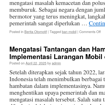
mengatasi masalah kemacetan dan polus
memburuk. Sebagai negara dengan juml
bermotor yang terus meningkat, langkah
pemerintah sangat diperlukan …
Contin
on
Posted in
Berita Otomotif
|
Tagged
ban mobil
|
Comments Off
Pe
Pe
da
Mengatasi Tantangan dan Ha
Me
Implementasi Larangan Mobil 
Ke
La
Posted on
April 22, 2025
by
admin
Mo
di
Setelah diterapkan sejak tahun 2022, la
In
Indonesia telah menimbulkan berbagai 
hambatan dalam implementasinya. Namun
menghentikan upaya pemerintah dan ma
mengatasi masalah tersebut. Salah satu 