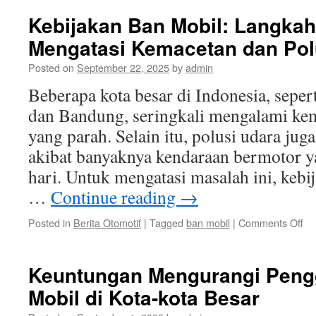
Ba
Mo
Kebijakan Ban Mobil: Langkah
Di
Mengatasi Kemacetan dan Pol
di
Be
Posted on
September 22, 2025
by
admin
Te
di
Beberapa kota besar di Indonesia, sepert
In
dan Bandung, seringkali mengalami kema
yang parah. Selain itu, polusi udara ju
akibat banyaknya kendaraan bermotor ya
hari. Untuk mengatasi masalah ini, kebi
…
Continue reading
→
on
Posted in
Berita Otomotif
|
Tagged
ban mobil
|
Comments Off
Ke
Ba
Mob
Keuntungan Mengurangi Pen
La
Mobil di Kota-kota Besar
Te
un