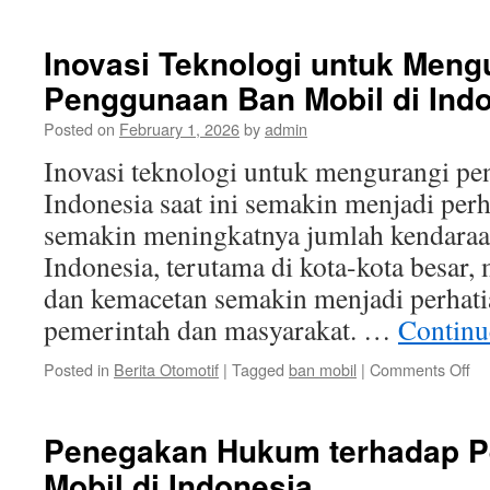
Me
Ba
Mo
Inovasi Teknologi untuk Meng
Di
Penggunaan Ban Mobil di Ind
di
Be
Posted on
February 1, 2026
by
admin
Ka
di
Inovasi teknologi untuk mengurangi pe
In
Indonesia saat ini semakin menjadi per
semakin meningkatnya jumlah kendaraa
Indonesia, terutama di kota-kota besar,
dan kemacetan semakin menjadi perhatia
pemerintah dan masyarakat. …
Continu
on
Posted in
Berita Otomotif
|
Tagged
ban mobil
|
Comments Off
In
Te
un
Penegakan Hukum terhadap 
Me
Mobil di Indonesia
Pe