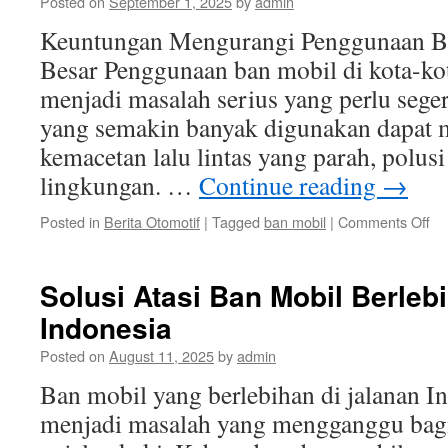
Posted on
September 1, 2025
by
admin
Me
Ke
Keuntungan Mengurangi Penggunaan Ba
da
Besar Penggunaan ban mobil di kota-kot
Po
Ud
menjadi masalah serius yang perlu seger
yang semakin banyak digunakan dapat
kemacetan lalu lintas yang parah, polusi
lingkungan. …
Continue reading
→
on
Posted in
Berita Otomotif
|
Tagged
ban mobil
|
Comments Off
Ke
Me
Pe
Solusi Atasi Ban Mobil Berleb
Ba
Indonesia
Mo
di
Posted on
August 11, 2025
by
admin
Ko
ko
Ban mobil yang berlebihan di jalanan In
Be
menjadi masalah yang mengganggu bag