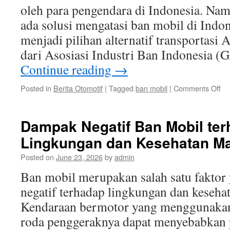
oleh para pengendara di Indonesia. Nam
ada solusi mengatasi ban mobil di Indo
menjadi pilihan alternatif transportasi
dari Asosiasi Industri Ban Indonesia 
Continue reading
→
on
Posted in
Berita Otomotif
|
Tagged
ban mobil
|
Comments Off
So
Me
Ba
Dampak Negatif Ban Mobil te
Mo
Lingkungan dan Kesehatan M
di
In
Posted on
June 23, 2026
by
admin
Pil
Alt
Ban mobil merupakan salah satu fakto
Tr
negatif terhadap lingkungan dan keseha
Kendaraan bermotor yang menggunakan
roda penggeraknya dapat menyebabkan