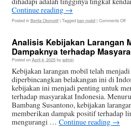
dihadapi adalah tingginya tingkat kend
Continue reading
→
on
Posted in
Berita Otomotif
|
Tagged
ban mobil
|
Comments Off
Me
Ta
da
Analisis Kebijakan Larangan 
Ha
Dampaknya terhadap Masyarak
Im
La
Posted on
April 4, 2025
by
admin
Mo
di
Kebijakan larangan mobil telah menjadi
In
diperbincangkan belakangan ini di Indon
kebijakan ini menjadi penting untuk 
terhadap masyarakat Indonesia. Menurut
Bambang Susantono, kebijakan larangan
memberikan dampak positif terhadap l
mengurangi …
Continue reading
→