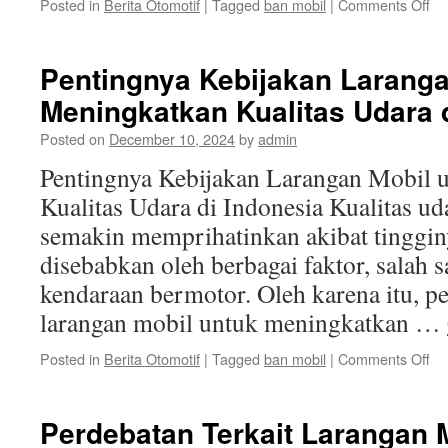
on
Posted in
Berita Otomotif
|
Tagged
ban mobil
|
Comments Off
Ana
Ke
La
Pentingnya Kebijakan Laranga
Mo
Meningkatkan Kualitas Udara 
da
Da
Posted on
December 10, 2024
by
admin
te
Ma
Pentingnya Kebijakan Larangan Mobil 
In
Kualitas Udara di Indonesia Kualitas ud
semakin memprihatinkan akibat tinggin
disebabkan oleh berbagai faktor, salah 
kendaraan bermotor. Oleh karena itu, p
larangan mobil untuk meningkatkan …
on
Posted in
Berita Otomotif
|
Tagged
ban mobil
|
Comments Off
Pe
Ke
La
Perdebatan Terkait Larangan M
Mo