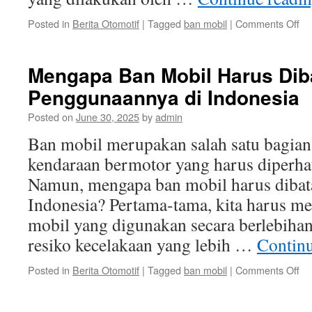
on
Posted in
Berita Otomotif
|
Tagged
ban mobil
|
Comments Off
Da
Ne
Ba
Mengapa Ban Mobil Harus Dib
Mo
Penggunaannya di Indonesia
Te
Li
Posted on
June 30, 2025
by
admin
da
Ke
Ban mobil merupakan salah satu bagian
Ma
kendaraan bermotor yang harus diperh
Namun, mengapa ban mobil harus dibat
Indonesia? Pertama-tama, kita harus m
mobil yang digunakan secara berlebiha
resiko kecelakaan yang lebih …
Contin
on
Posted in
Berita Otomotif
|
Tagged
ban mobil
|
Comments Off
Me
Ba
Mo