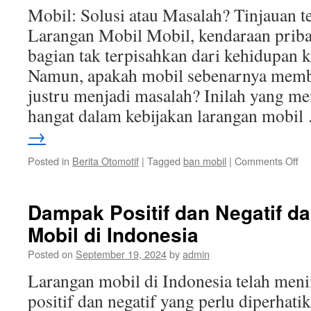
Li
Mobil: Solusi atau Masalah? Tinjauan t
da
Larangan Mobil Mobil, kendaraan priba
Tr
bagian tak terpisahkan dari kehidupan ki
Namun, apakah mobil sebenarnya membe
justru menjadi masalah? Inilah yang me
hangat dalam kebijakan larangan mobi
→
on
Posted in
Berita Otomotif
|
Tagged
ban mobil
|
Comments Off
Mob
So
at
Dampak Positif dan Negatif da
Ma
Mobil di Indonesia
Ti
te
Posted on
September 19, 2024
by
admin
Ke
La
Larangan mobil di Indonesia telah me
Mo
positif dan negatif yang perlu diperhat