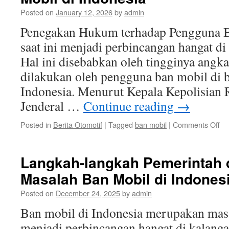
Ba
Posted on
January 12, 2026
by
admin
Mo
di
Penegakan Hukum terhadap Pengguna B
In
saat ini menjadi perbincangan hangat di
Hal ini disebabkan oleh tingginya angk
dilakukan oleh pengguna ban mobil di b
Indonesia. Menurut Kepala Kepolisian 
Jenderal …
Continue reading
→
on
Posted in
Berita Otomotif
|
Tagged
ban mobil
|
Comments Off
Pe
Hu
te
Langkah-langkah Pemerintah 
Pe
Masalah Ban Mobil di Indones
Ba
Mo
Posted on
December 24, 2025
by
admin
di
In
Ban mobil di Indonesia merupakan masa
menjadi perbincangan hangat di kalang