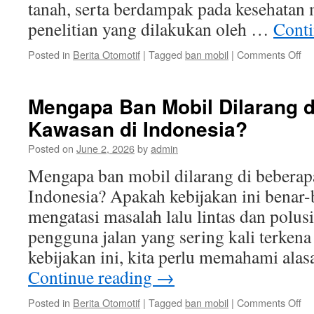
tanah, serta berdampak pada kesehatan
penelitian yang dilakukan oleh …
Conti
on
Posted in
Berita Otomotif
|
Tagged
ban mobil
|
Comments Off
Da
Ne
Ba
Mengapa Ban Mobil Dilarang 
Mo
Kawasan di Indonesia?
te
Li
Posted on
June 2, 2026
by
admin
da
Ke
Mengapa ban mobil dilarang di beberap
Ma
Indonesia? Apakah kebijakan ini benar-
mengatasi masalah lalu lintas dan polus
pengguna jalan yang sering kali terken
kebijakan ini, kita perlu memahami alas
Continue reading
→
on
Posted in
Berita Otomotif
|
Tagged
ban mobil
|
Comments Off