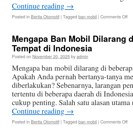
Continue reading
→
on
Posted in
Berita Otomotif
|
Tagged
ban mobil
|
Comments Off
Da
Ne
Ba
Mengapa Ban Mobil Dilarang 
Mo
Tempat di Indonesia
te
Li
Posted on
November 20, 2025
by
admin
di
In
Mengapa ban mobil dilarang di beberap
Apakah Anda pernah bertanya-tanya men
diberlakukan? Sebenarnya, larangan pe
tertentu di beberapa daerah di Indonesi
cukup penting. Salah satu alasan utam
Continue reading
→
on
Posted in
Berita Otomotif
|
Tagged
ban mobil
|
Comments Off
Me