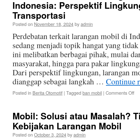
Indonesia: Perspektif Lingku
un
Me
Transportasi
Ku
Ud
Posted on
November 18, 2024
by
admin
di
Perdebatan terkait larangan mobil di I
In
sedang menjadi topik hangat yang tidak
ini melibatkan berbagai pihak, mulai da
masyarakat, hingga para pakar lingkunga
Dari perspektif lingkungan, larangan mo
dianggap sebagai langkah …
Continue 
on
Posted in
Berita Otomotif
|
Tagged
ban mobil
|
Comments Off
Pe
Ter
La
Mobil: Solusi atau Masalah? T
Mo
Kebijakan Larangan Mobil
di
In
Posted on
October 3, 2024
by
admin
Pe