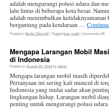
adalah mengurangi polusi udara dan m
lalu lintas di beberapa kota besar. Nam
adalah menimbulkan ketidaknyamanan b
bergantung pada kendaraan …
Continu
on
Posted in
Berita Otomotif
|
Tagged
ban mobil
|
Comments Off
Da
Pos
da
Mengapa Larangan Mobil Masi
Ne
di Indonesia
dar
La
Posted on
August 29, 2024
by
admin
Mo
di
Mengapa larangan mobil masih diperdeb
In
Pertanyaan ini sering kali muncul di te
Indonesia yang mulai sadar akan penti
lingkungan hidup. Larangan mobil dian
penting untuk mengurangi polusi udara