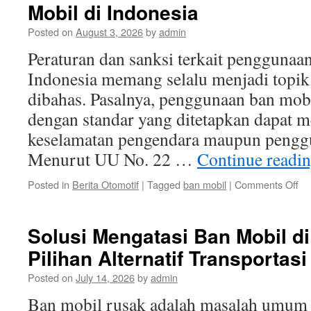
Mobil di Indonesia
Posted on
August 3, 2026
by
admin
Peraturan dan sanksi terkait penggunaa
Indonesia memang selalu menjadi topik
dibahas. Pasalnya, penggunaan ban mobi
dengan standar yang ditetapkan dapat
keselamatan pengendara maupun penggun
Menurut UU No. 22 …
Continue readi
on
Posted in
Berita Otomotif
|
Tagged
ban mobil
|
Comments Off
Pe
da
Sa
Solusi Mengatasi Ban Mobil di
ter
Pilihan Alternatif Transportasi
Pe
Ba
Posted on
July 14, 2026
by
admin
Mo
di
Ban mobil rusak adalah masalah umum 
In