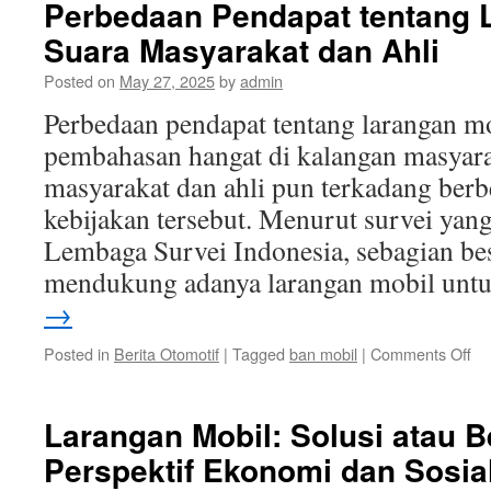
Perbedaan Pendapat tentang 
Ha
Suara Masyarakat dan Ahli
Di
Pe
Posted on
May 27, 2025
by
admin
di
In
Perbedaan pendapat tentang larangan 
pembahasan hangat di kalangan masyara
masyarakat dan ahli pun terkadang ber
kebijakan tersebut. Menurut survei yan
Lembaga Survei Indonesia, sebagian be
mendukung adanya larangan mobil un
→
on
Posted in
Berita Otomotif
|
Tagged
ban mobil
|
Comments Off
Pe
Pe
te
Larangan Mobil: Solusi atau 
La
Perspektif Ekonomi dan Sosia
Mob
Su