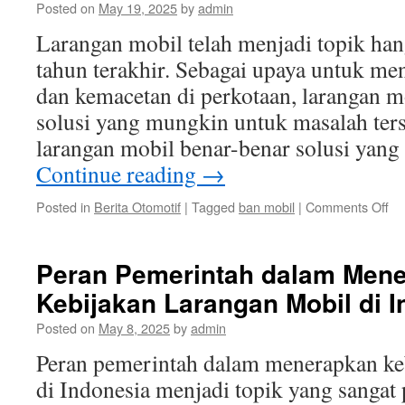
Posted on
May 19, 2025
by
admin
Ma
da
Larangan mobil telah menjadi topik ha
Ahl
tahun terakhir. Sebagai upaya untuk me
dan kemacetan di perkotaan, larangan m
solusi yang mungkin untuk masalah ter
larangan mobil benar-benar solusi yang 
Continue reading
→
on
Posted in
Berita Otomotif
|
Tagged
ban mobil
|
Comments Off
La
Mob
So
Peran Pemerintah dalam Men
at
Kebijakan Larangan Mobil di 
Be
Pe
Posted on
May 8, 2025
by
admin
Ek
da
Peran pemerintah dalam menerapkan ke
So
di Indonesia menjadi topik yang sangat