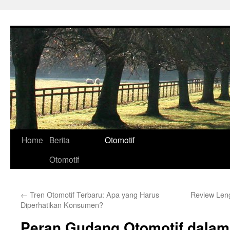
Skip
to
content
Home
Berita
Otomotif
Otomotif
←
Tren Otomotif Terbaru: Apa yang Harus
Review Leng
Diperhatikan Konsumen?
Peran Gudang Otomotif dala