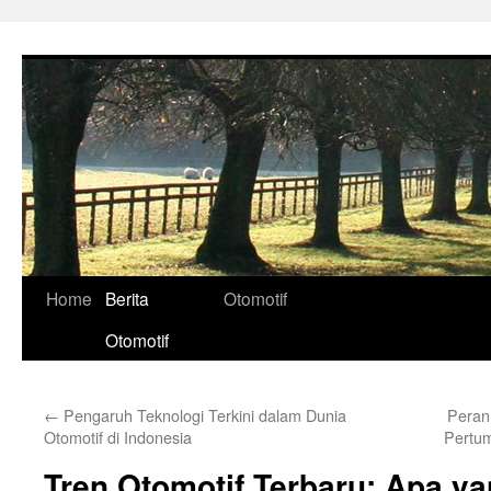
Skip
to
content
Home
Berita
Otomotif
Otomotif
←
Pengaruh Teknologi Terkini dalam Dunia
Peran
Otomotif di Indonesia
Pertum
Tren Otomotif Terbaru: Apa y