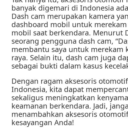
banyak digemari di Indonesia ad
Dash cam merupakan kamera yan
dashboard mobil untuk merekam 
mobil saat berkendara. Menurut D
seorang pengguna dash cam, “Da
membantu saya untuk merekam ke
raya. Selain itu, dash cam juga d
sebagai bukti dalam kasus kecela
Dengan ragam aksesoris otomotif
Indonesia, kita dapat mempercant
sekaligus meningkatkan kenyam
keamanan berkendara. Jadi, jang
menambahkan aksesoris otomotif
kesayangan Anda!