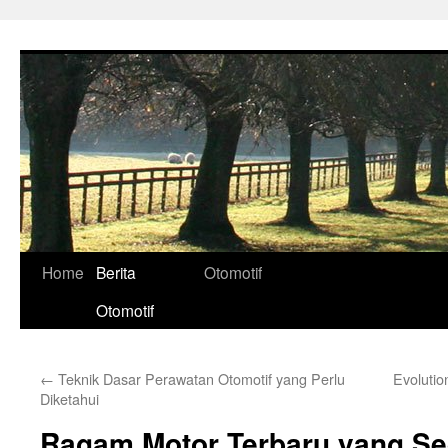
Skip
to
content
Home
Berita
Otomotif
Otomotif
←
Teknik Dasar Perawatan Otomotif yang Perlu
Evolutio
Diketahui
Ragam Motor Terbaru yang Se