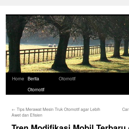
Skip
to
content
Home
Berita
Otomotif
Otomotif
←
Tips Merawat Mesin Truk Otomotif agar Lebih
Car
Awet dan Efisien
Tren Modifikasi Mobil Terbaru 