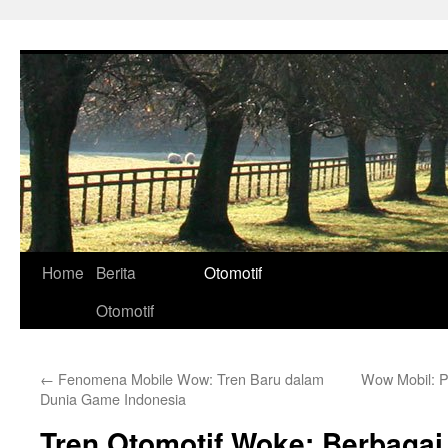
Skip
to
content
Home
Berita
Otomotif
Otomotif
←
Fenomena Mobile Wow: Tren Baru dalam
Wow Mobil: P
Dunia Game Indonesia
Tren Otomotif Woke: Berbagai